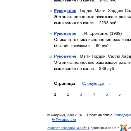
вышивания по канве… 1463 руб
Рукоделие
, Гордон Мэгги, Хардинг Са
8
Эта книга полностью охватывает разли
вышивания по канве… 2293 руб
Рукоделие
, Т. И. Еременко (1989)
9
Описана техника исполнения различных
вязания крючком и… 60 руб
Рукоделие
, Мэгги Гордон, Салли Хард
10
Эта книга полностью охватывает разли
вышивания по канве… 939 руб
Страницы
Следующая
→
1
2
3
4
5
6
© Академик, 2000-2026
Обратная связь:
Техподдерж
👣 Путешествия
Экспорт словарей на сайты
, сделанные на PHP,
Jo