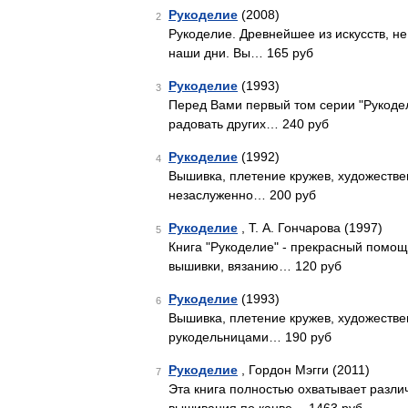
Рукоделие
(2008)
2
Рукоделие. Древнейшее из искусств, не
наши дни. Вы… 165 руб
Рукоделие
(1993)
3
Перед Вами первый том серии "Рукодел
радовать других… 240 руб
Рукоделие
(1992)
4
Вышивка, плетение кружев, художестве
незаслуженно… 200 руб
Рукоделие
, Т. А. Гончарова (1997)
5
Книга "Рукоделие" - прекрасный помощ
вышивки, вязанию… 120 руб
Рукоделие
(1993)
6
Вышивка, плетение кружев, художеств
рукодельницами… 190 руб
Рукоделие
, Гордон Мэгги (2011)
7
Эта книга полностью охватывает разли