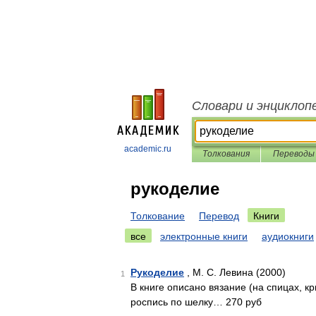
Словари и энциклоп
academic.ru
Толкования
Переводы
рукоделие
Толкование
Перевод
Книги
все
электронные книги
аудиокниги
Рукоделие
, М. С. Левина (2000)
1
В книге описано вязание (на спицах, кр
роспись по шелку… 270 руб