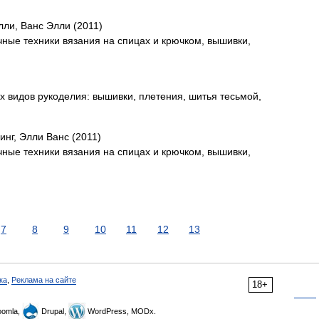
лли, Ванс Элли (2011)
чные техники вязания на спицах и крючком, вышивки,
 видов рукоделия: вышивки, плетения, шитья тесьмой,
инг, Элли Ванс (2011)
чные техники вязания на спицах и крючком, вышивки,
7
8
9
10
11
12
13
ка
,
Реклама на сайте
18+
omla,
Drupal,
WordPress, MODx.