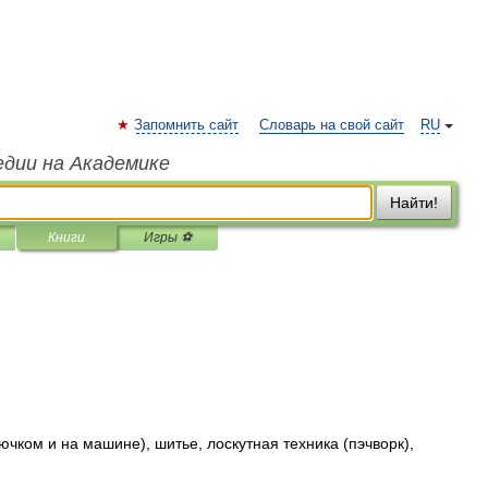
Запомнить сайт
Словарь на свой сайт
RU
едии на Академике
Найти!
Книги
Игры ⚽
ючком и на машине), шитье, лоскутная техника (пэчворк),